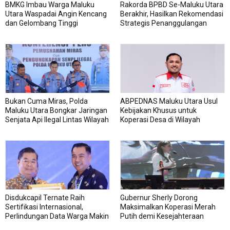
BMKG Imbau Warga Maluku
Rakorda BPBD Se-Maluku Utara
Utara Waspadai Angin Kencang
Berakhir, Hasilkan Rekomendasi
dan Gelombang Tinggi
Strategis Penanggulangan
Bencana
Bukan Cuma Miras, Polda
ABPEDNAS Maluku Utara Usul
Maluku Utara Bongkar Jaringan
Kebijakan Khusus untuk
Senjata Api Ilegal Lintas Wilayah
Koperasi Desa di Wilayah
Kepulauan
Disdukcapil Ternate Raih
Gubernur Sherly Dorong
Sertifikasi Internasional,
Maksimalkan Koperasi Merah
Perlindungan Data Warga Makin
Putih demi Kesejahteraan
Kuat
Warga