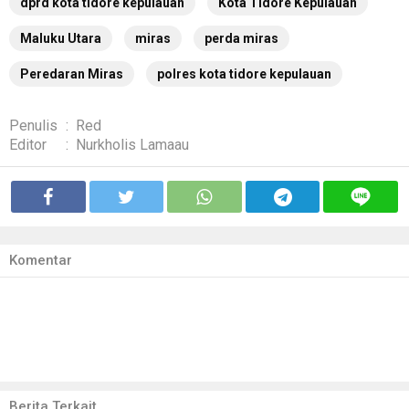
dprd kota tidore kepulauan
Kota Tidore Kepulauan
Maluku Utara
miras
perda miras
Peredaran Miras
polres kota tidore kepulauan
Penulis
:
Red
Editor
:
Nurkholis Lamaau
Komentar
Berita Terkait