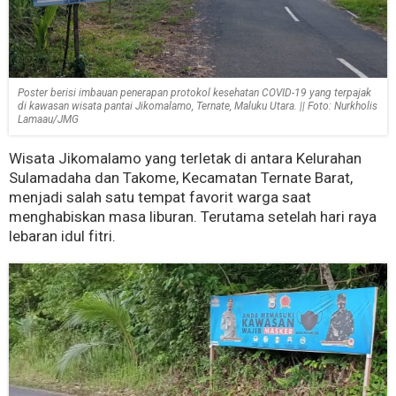
Poster berisi imbauan penerapan protokol kesehatan COVID-19 yang terpajak
di kawasan wisata pantai Jikomalamo, Ternate, Maluku Utara. || Foto: Nurkholis
Lamaau/JMG
Wisata Jikomalamo yang terletak di antara Kelurahan
Sulamadaha dan Takome, Kecamatan Ternate Barat,
menjadi salah satu tempat favorit warga saat
menghabiskan masa liburan. Terutama setelah hari raya
lebaran idul fitri.