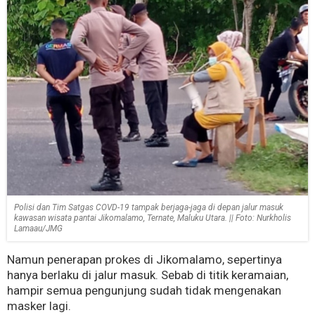
Polisi dan Tim Satgas COVD-19 tampak berjaga-jaga di depan jalur masuk
kawasan wisata pantai Jikomalamo, Ternate, Maluku Utara. || Foto: Nurkholis
Lamaau/JMG
Namun penerapan prokes di Jikomalamo, sepertinya
hanya berlaku di jalur masuk. Sebab di titik keramaian,
hampir semua pengunjung sudah tidak mengenakan
masker lagi.