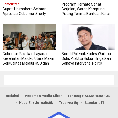
Program Ternate Sehat
Pemerintah
Bupati Halmahera Selatan
Berjalan, Warga Kampung
Apresiasi Gubernur Sherly
Pisang Terima Bantuan Kursi
Dorong Transformasi Digital
Roda
Pengadaan Barang dan Jasa
Gubernur Pastikan Layanan
Soroti Polemik Kades Wailoba
Kesehatan Maluku Utara Makin
Sula, Praktisi Hukum Ingatkan
Berkualitas Melalui RSU dan
Bahaya Intervensi Politik
RSJ Sofifi
Redaksi
Pedoman Media Siber
Tentang HALMAHERAPOST
Kode Etik Jurnalistik
Trustworthy
Standar JTI