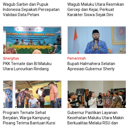
Wagub Sarbin dan Pupuk
Wagub Maluku Utara Resmikan
Indonesia Sepakati Percepatan
Gercep dan Kejar, Perkuat
Validasi Data Petani
Karakter Siswa Sejak Dini
Sinergitas
Pemerintah
PKK Ternate dan BI Maluku
Bupati Halmahera Selatan
Utara Luncurkan Rindang
Apresiasi Gubernur Sherly
Berseri Perkuat Ketahanan
Dorong Transformasi Digital
Pangan
Pengadaan Barang dan Jasa
Program Ternate Sehat
Gubernur Pastikan Layanan
Berjalan, Warga Kampung
Kesehatan Maluku Utara Makin
Pisang Terima Bantuan Kursi
Berkualitas Melalui RSU dan
Roda
RSJ Sofifi