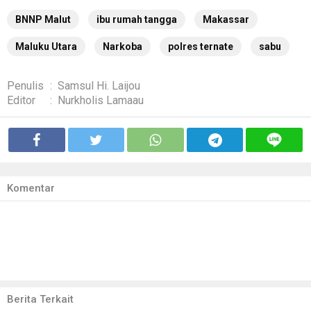
BNNP Malut
ibu rumah tangga
Makassar
Maluku Utara
Narkoba
polres ternate
sabu
Penulis
:
Samsul Hi. Laijou
Editor
:
Nurkholis Lamaau
Komentar
Berita Terkait