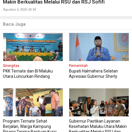
Makin Berkualitas Melalui RSU dan RSJ Sofifi
Agustus 6, 2026 20:34
Baca Juga
Sinergitas
Pemerintah
PKK Ternate dan BI Maluku
Bupati Halmahera Selatan
Utara Luncurkan Rindang
Apresiasi Gubernur Sherly
Berseri Perkuat Ketahanan
Dorong Transformasi Digital
Pangan
Pengadaan Barang dan Jasa
Program Ternate Sehat
Gubernur Pastikan Layanan
Berjalan, Warga Kampung
Kesehatan Maluku Utara Makin
Pisang Terima Bantuan Kursi
Berkualitas Melalui RSU dan