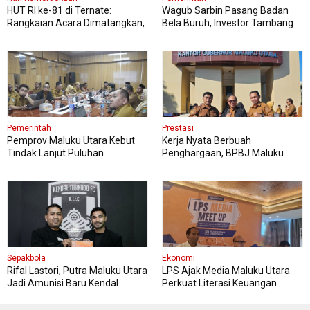
HUT RI ke-81 di Ternate:
Wagub Sarbin Pasang Badan
Rangkaian Acara Dimatangkan,
Bela Buruh, Investor Tambang
Panitia Pastikan Semua Siap
Diminta Jangan PHK
Pemerintah
Prestasi
Pemprov Maluku Utara Kebut
Kerja Nyata Berbuah
Tindak Lanjut Puluhan
Penghargaan, BPBJ Maluku
Rekomendasi KPK, Ini Targetnya
Utara Diapresiasi Gubernur
Sherly
Sepakbola
Ekonomi
Rifal Lastori, Putra Maluku Utara
LPS Ajak Media Maluku Utara
Jadi Amunisi Baru Kendal
Perkuat Literasi Keuangan
Tornado FC
Masyarakat