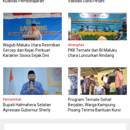
Kualitas Pembelajaran
Validasi Data Petani
Wagub Maluku Utara Resmikan
Sinergitas
Gercep dan Kejar, Perkuat
PKK Ternate dan BI Maluku
Karakter Siswa Sejak Dini
Utara Luncurkan Rindang
Berseri Perkuat Ketahanan
Pangan
Program Ternate Sehat
Pemerintah
Bupati Halmahera Selatan
Berjalan, Warga Kampung
Apresiasi Gubernur Sherly
Pisang Terima Bantuan Kursi
Dorong Transformasi Digital
Roda
Pengadaan Barang dan Jasa