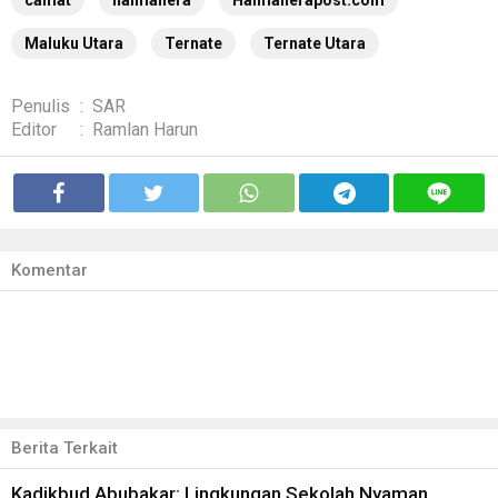
camat
halmahera
Halmaherapost.com
Maluku Utara
Ternate
Ternate Utara
Penulis
:
SAR
Editor
:
Ramlan Harun
Komentar
Berita Terkait
Kadikbud Abubakar: Lingkungan Sekolah Nyaman