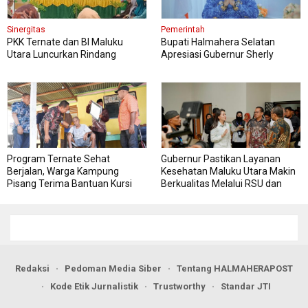
Sinergitas
Pemerintah
PKK Ternate dan BI Maluku
Bupati Halmahera Selatan
Utara Luncurkan Rindang
Apresiasi Gubernur Sherly
Berseri Perkuat Ketahanan
Dorong Transformasi Digital
Pangan
Pengadaan Barang dan Jasa
Program Ternate Sehat
Gubernur Pastikan Layanan
Berjalan, Warga Kampung
Kesehatan Maluku Utara Makin
Pisang Terima Bantuan Kursi
Berkualitas Melalui RSU dan
Roda
RSJ Sofifi
Redaksi
Pedoman Media Siber
Tentang HALMAHERAPOST
Kode Etik Jurnalistik
Trustworthy
Standar JTI