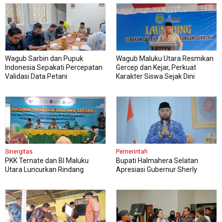
Wagub Sarbin dan Pupuk
Wagub Maluku Utara Resmikan
Indonesia Sepakati Percepatan
Gercep dan Kejar, Perkuat
Validasi Data Petani
Karakter Siswa Sejak Dini
Sinergitas
Pemerintah
PKK Ternate dan BI Maluku
Bupati Halmahera Selatan
Utara Luncurkan Rindang
Apresiasi Gubernur Sherly
Berseri Perkuat Ketahanan
Dorong Transformasi Digital
Pangan
Pengadaan Barang dan Jasa