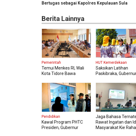
Bertugas sebagai Kapolres Kepulauan Sula
Berita Lainnya
Pemerintah
HUT Kemerdekaan
Temui Menkes RI, Wali
Saksikan Latihan
Kota Tidore Bawa
Paskibraka, Gubernu
Aspirasi Penguatan
Sherly Pesan Tetap 
Layanan Kesehatan
dan Jaga Kesehatan
Jaga Bahasa Ternate
Pendidikan
Kawal Program PHTC
Rawat Ingatan dan Id
Presiden, Gubernur
Masyarakat Kie Raha
Sherly Tinjau Revitalisasi