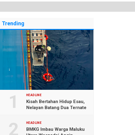
Trending
HEADLINE
Kisah Bertahan Hidup Esau,
Nelayan Batang Dua Ternate
Selamat Setelah Hanyut
Hampir Sebulan
HEADLINE
BMKG Imbau Warga Maluku