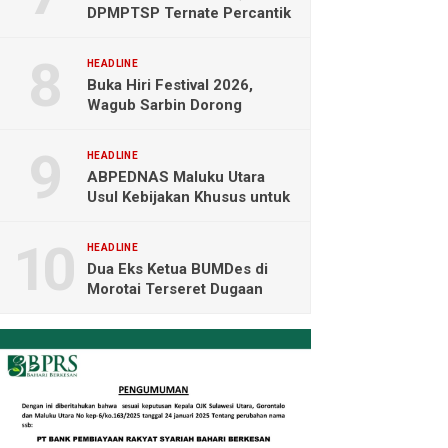
DPMPTSP Ternate Percantik
Kantor dengan Nuansa
Merah Putih
HEADLINE
Buka Hiri Festival 2026,
Wagub Sarbin Dorong
Pariwisata Berbasis Alam dan
Digital
HEADLINE
ABPEDNAS Maluku Utara
Usul Kebijakan Khusus untuk
Koperasi Desa di Wilayah
Kepulauan
HEADLINE
Dua Eks Ketua BUMDes di
Morotai Terseret Dugaan
Korupsi, Audit Resmi Masuk
Polisi