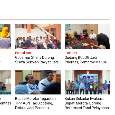
Pendidikan
Ekonomi
Gubernur Sherly Dorong
Gudang BULOG Jadi
r
Siswa Sekolah Rakyat Jadi
Prioritas, Pemprov Maluku
Fokus
Generasi Tangguh dan
Utara Ingin Harga Pangan
Berdaya Saing
Tetap Stabil
,
Bupati Morotai Tegaskan
Bukan Sekadar Evaluasi,
entitas
TPP ASN Tak Dipotong,
Bupati Morotai Dorong
Disiplin Jadi Penentu
Reformasi Total Pelayanan
PDAM