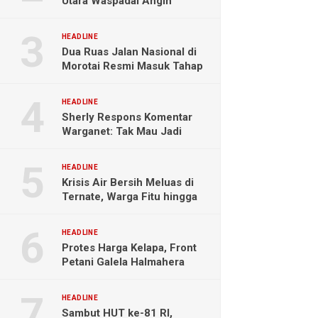
Utara Waspadai Angin
Kencang dan Gelombang
Tinggi
HEADLINE
Dua Ruas Jalan Nasional di
Morotai Resmi Masuk Tahap
Pengerjaan
HEADLINE
Sherly Respons Komentar
Warganet: Tak Mau Jadi
Orang Lain, Fokus Buktikan
Hasil Kerja
HEADLINE
Krisis Air Bersih Meluas di
Ternate, Warga Fitu hingga
Maliaro Mengeluh
HEADLINE
Protes Harga Kelapa, Front
Petani Galela Halmahera
Utara Blokade Akses PT
NICO
HEADLINE
Sambut HUT ke-81 RI,