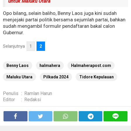
untuk Maluku Utara
Opo bilang, selain baliho, Benny Laos juga kini sudah
menjejaki partai politik bersama sejumlah partai, bahkan
sudah mengambil formulir pendaftaran bakal calon
Gubernur.
Selanjutnya
1
2
Benny Laos
halmahera
Halmaherapost.com
Maluku Utara
Pilkada 2024
Tidore Kepulauan
Penulis
:
Ramlan Harun
Editor
:
Redaksi