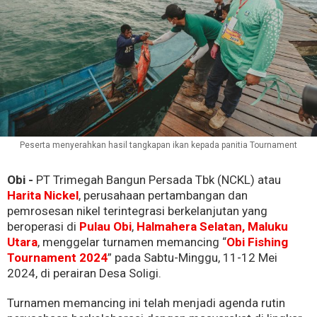
Peserta menyerahkan hasil tangkapan ikan kepada panitia Tournament
Obi -
PT Trimegah Bangun Persada Tbk (NCKL) atau
Harita Nickel
, perusahaan pertambangan dan
pemrosesan nikel terintegrasi berkelanjutan yang
beroperasi di
Pulau Obi
,
Halmahera Selatan,
Maluku
Utara
, menggelar turnamen memancing “
Obi Fishing
Tournament 2024
” pada Sabtu-Minggu, 11-12 Mei
2024, di perairan Desa Soligi.
Turnamen memancing ini telah menjadi agenda rutin