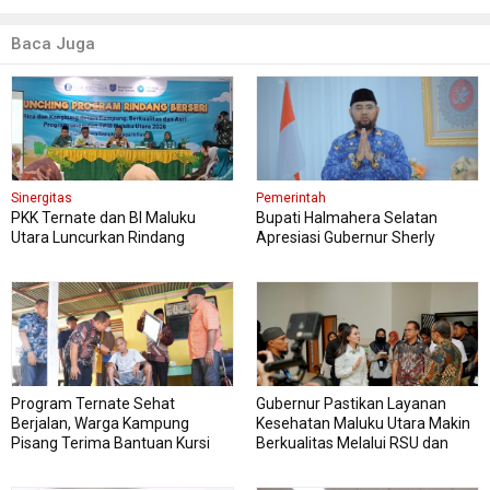
Baca Juga
Sinergitas
Pemerintah
PKK Ternate dan BI Maluku
Bupati Halmahera Selatan
Utara Luncurkan Rindang
Apresiasi Gubernur Sherly
Berseri Perkuat Ketahanan
Dorong Transformasi Digital
Pangan
Pengadaan Barang dan Jasa
Program Ternate Sehat
Gubernur Pastikan Layanan
Berjalan, Warga Kampung
Kesehatan Maluku Utara Makin
Pisang Terima Bantuan Kursi
Berkualitas Melalui RSU dan
Roda
RSJ Sofifi