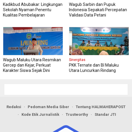
Kadikbud Abubakar: Lingkungan
Wagub Sarbin dan Pupuk
Sekolah Nyaman Penentu
Indonesia Sepakati Percepatan
Kualitas Pembelajaran
Validasi Data Petani
Wagub Maluku Utara Resmikan
Sinergitas
Gercep dan Kejar, Perkuat
PKK Ternate dan BI Maluku
Karakter Siswa Sejak Dini
Utara Luncurkan Rindang
Berseri Perkuat Ketahanan
Pangan
Redaksi
Pedoman Media Siber
Tentang HALMAHERAPOST
Kode Etik Jurnalistik
Trustworthy
Standar JTI