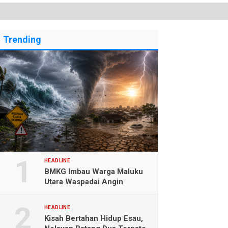
Trending
HEADLINE
BMKG Imbau Warga Maluku
Utara Waspadai Angin
Kencang dan Gelombang
Tinggi
HEADLINE
Kisah Bertahan Hidup Esau,