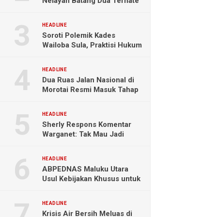
Nelayan Batang Dua Ternate
Selamat Setelah Hanyut
Hampir Sebulan
HEADLINE
Soroti Polemik Kades
Wailoba Sula, Praktisi Hukum
Ingatkan Bahaya Intervensi
Politik
HEADLINE
Dua Ruas Jalan Nasional di
Morotai Resmi Masuk Tahap
Pengerjaan
HEADLINE
Sherly Respons Komentar
Warganet: Tak Mau Jadi
Orang Lain, Fokus Buktikan
Hasil Kerja
HEADLINE
ABPEDNAS Maluku Utara
Usul Kebijakan Khusus untuk
Koperasi Desa di Wilayah
Kepulauan
HEADLINE
Krisis Air Bersih Meluas di