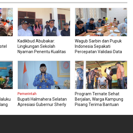
Kadikbud Abubakar:
Wagub Sarbin dan Pupuk
otel
Lingkungan Sekolah
Indonesia Sepakati
Nyaman Penentu Kualitas
Percepatan Validasi Data
Pembelajaran
Petani
Program Ternate Sehat
Pemerintah
Maluku
Bupati Halmahera Selatan
Berjalan, Warga Kampung
dang
Apresiasi Gubernur Sherly
Pisang Terima Bantuan
ahanan
Dorong Transformasi Digital
Kursi Roda
Pengadaan Barang dan
Jasa