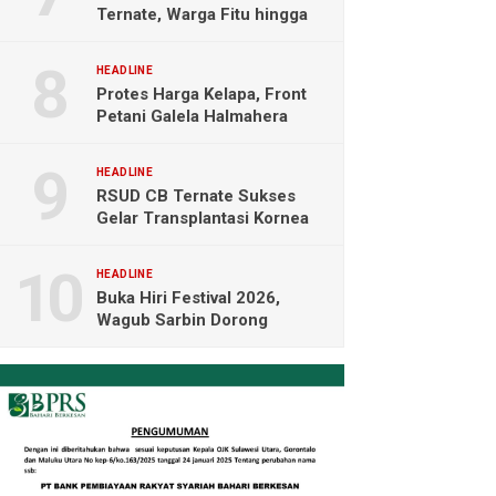
Ternate, Warga Fitu hingga
Maliaro Mengeluh
HEADLINE
Protes Harga Kelapa, Front
Petani Galela Halmahera
Utara Blokade Akses PT
NICO
HEADLINE
RSUD CB Ternate Sukses
Gelar Transplantasi Kornea
Perdana di Indonesia Timur
HEADLINE
Buka Hiri Festival 2026,
Wagub Sarbin Dorong
Pariwisata Berbasis Alam dan
Digital