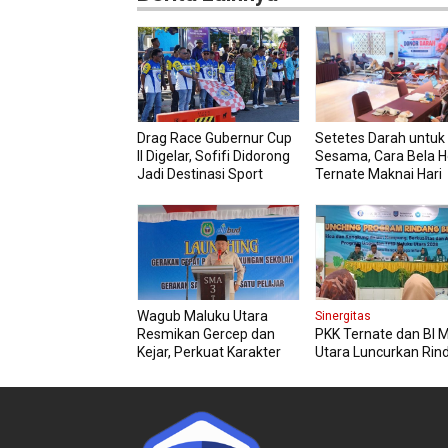
Drag Race Gubernur Cup
Setetes Darah untuk
II Digelar, Sofifi Didorong
Sesama, Cara Bela H
Jadi Destinasi Sport
Ternate Maknai Hari
Tourism
Kemerdekaan
Wagub Maluku Utara
Sinergitas
Resmikan Gercep dan
PKK Ternate dan BI 
Kejar, Perkuat Karakter
Utara Luncurkan Rin
Siswa Sejak Dini
Berseri Perkuat Ket
Pangan