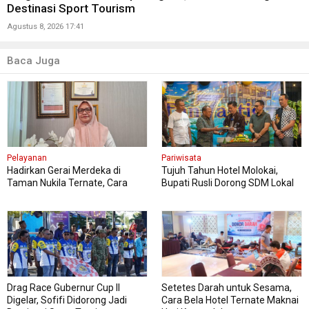
Destinasi Sport Tourism
Agustus 8, 2026 17:41
Baca Juga
Pelayanan
Pariwisata
Hadirkan Gerai Merdeka di
Tujuh Tahun Hotel Molokai,
Taman Nukila Ternate, Cara
Bupati Rusli Dorong SDM Lokal
DPMPTSP Permudah Legalitas
Perkuat Pariwisata Morotai
Usaha
Drag Race Gubernur Cup II
Setetes Darah untuk Sesama,
Digelar, Sofifi Didorong Jadi
Cara Bela Hotel Ternate Maknai