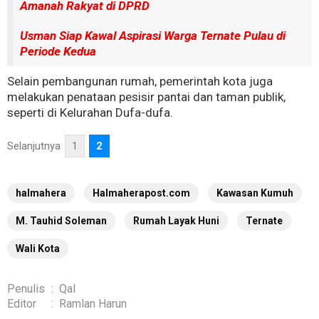
Amanah Rakyat di DPRD
Usman Siap Kawal Aspirasi Warga Ternate Pulau di
Periode Kedua
Selain pembangunan rumah, pemerintah kota juga
melakukan penataan pesisir pantai dan taman publik,
seperti di Kelurahan Dufa-dufa.
Selanjutnya
1
2
halmahera
Halmaherapost.com
Kawasan Kumuh
M. Tauhid Soleman
Rumah Layak Huni
Ternate
Wali Kota
Penulis
:
Qal
Editor
:
Ramlan Harun