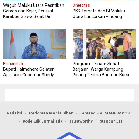
Wagub Maluku Utara Resmikan
Sinergitas
Gercep dan Kejar, Perkuat
PKK Ternate dan BI Maluku
Karakter Siswa Sejak Dini
Utara Luncurkan Rindang
Berseri Perkuat Ketahanan
Pangan
Program Ternate Sehat
Pemerintah
Bupati Halmahera Selatan
Berjalan, Warga Kampung
Apresiasi Gubernur Sherly
Pisang Terima Bantuan Kursi
Dorong Transformasi Digital
Roda
Pengadaan Barang dan Jasa
Redaksi
Pedoman Media Siber
Tentang HALMAHERAPOST
Kode Etik Jurnalistik
Trustworthy
Standar JTI