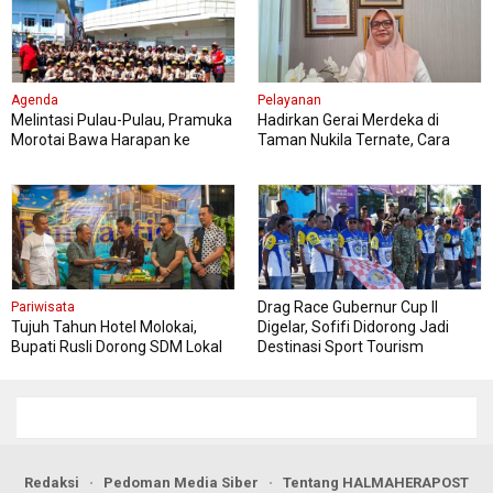
Agenda
Pelayanan
Melintasi Pulau-Pulau, Pramuka
Hadirkan Gerai Merdeka di
Morotai Bawa Harapan ke
Taman Nukila Ternate, Cara
Jambore Nasional
DPMPTSP Permudah Legalitas
Usaha
Drag Race Gubernur Cup II
Pariwisata
Tujuh Tahun Hotel Molokai,
Digelar, Sofifi Didorong Jadi
Bupati Rusli Dorong SDM Lokal
Destinasi Sport Tourism
Perkuat Pariwisata Morotai
Redaksi
Pedoman Media Siber
Tentang HALMAHERAPOST