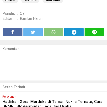
Sekda
Ternate
Wali Kota
Penulis
:
Qal
Editor
:
Ramlan Harun
Komentar
Berita Terkait
Pelayanan
Hadirkan Gerai Merdeka di Taman Nukila Ternate, Cara
DPMPTSP Permudah Legalitas Usaha