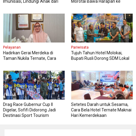
Imunisasi, Lindungi Anak dari
Morotai Bawa Harapan ke
Penyakit Berbahaya
Jambore Nasional
Pelayanan
Pariwisata
Hadirkan Gerai Merdeka di
Tujuh Tahun Hotel Molokai,
Taman Nukila Ternate, Cara
Bupati Rusli Dorong SDM Lokal
DPMPTSP Permudah Legalitas
Perkuat Pariwisata Morotai
Usaha
Drag Race Gubernur Cup II
Setetes Darah untuk Sesama,
Digelar, Sofifi Didorong Jadi
Cara Bela Hotel Ternate Maknai
Destinasi Sport Tourism
Hari Kemerdekaan