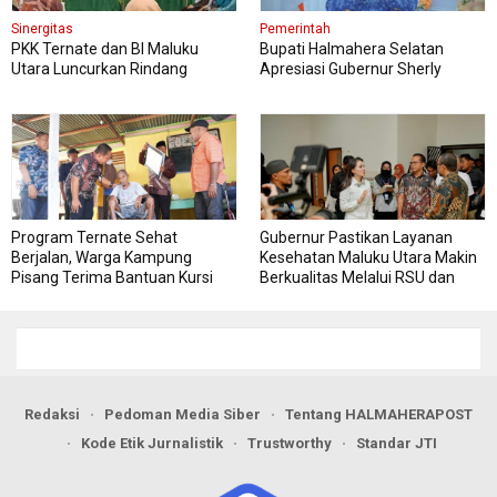
Sinergitas
Pemerintah
PKK Ternate dan BI Maluku
Bupati Halmahera Selatan
Utara Luncurkan Rindang
Apresiasi Gubernur Sherly
Berseri Perkuat Ketahanan
Dorong Transformasi Digital
Pangan
Pengadaan Barang dan Jasa
Program Ternate Sehat
Gubernur Pastikan Layanan
Berjalan, Warga Kampung
Kesehatan Maluku Utara Makin
Pisang Terima Bantuan Kursi
Berkualitas Melalui RSU dan
Roda
RSJ Sofifi
Redaksi
Pedoman Media Siber
Tentang HALMAHERAPOST
Kode Etik Jurnalistik
Trustworthy
Standar JTI