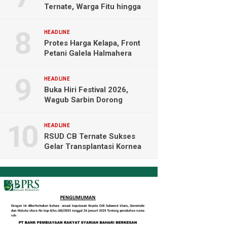
Ternate, Warga Fitu hingga
Maliaro Mengeluh
HEADLINE
Protes Harga Kelapa, Front
Petani Galela Halmahera
Utara Blokade Akses PT
NICO
HEADLINE
Buka Hiri Festival 2026,
Wagub Sarbin Dorong
Pariwisata Berbasis Alam dan
Digital
HEADLINE
RSUD CB Ternate Sukses
Gelar Transplantasi Kornea
Perdana di Indonesia Timur