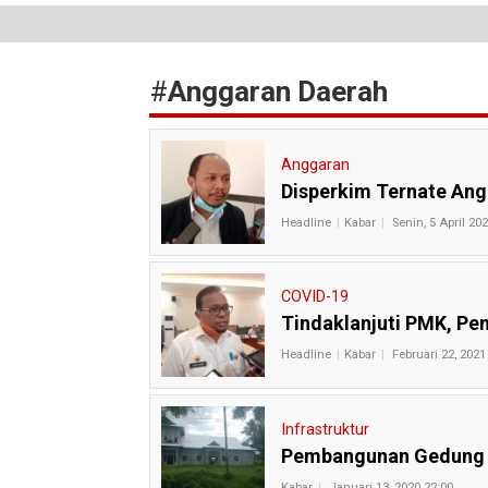
#
Anggaran Daerah
Anggaran
Disperkim Ternate Ang
Headline
Kabar
Senin, 5 April 20
COVID-19
Tindaklanjuti PMK, Pe
Headline
Kabar
Februari 22, 2021
Infrastruktur
Pembangunan Gedung H
Kabar
Januari 13, 2020 22:00