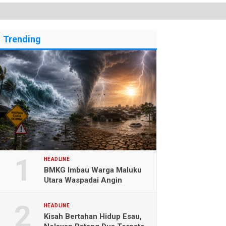
Trending
HEADLINE
BMKG Imbau Warga Maluku
Utara Waspadai Angin
Kencang dan Gelombang
Tinggi
HEADLINE
Kisah Bertahan Hidup Esau,