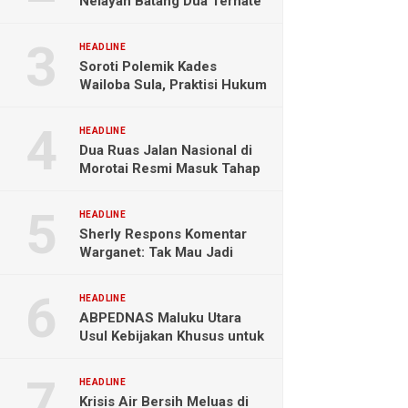
Nelayan Batang Dua Ternate
Selamat Setelah Hanyut
Hampir Sebulan
HEADLINE
Soroti Polemik Kades
Wailoba Sula, Praktisi Hukum
Ingatkan Bahaya Intervensi
Politik
HEADLINE
Dua Ruas Jalan Nasional di
Morotai Resmi Masuk Tahap
Pengerjaan
HEADLINE
Sherly Respons Komentar
Warganet: Tak Mau Jadi
Orang Lain, Fokus Buktikan
Hasil Kerja
HEADLINE
ABPEDNAS Maluku Utara
Usul Kebijakan Khusus untuk
Koperasi Desa di Wilayah
Kepulauan
HEADLINE
Krisis Air Bersih Meluas di