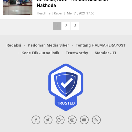
Nakhoda
Headline
Kabar
Mei 31, 2021 17:56
1
2
3
Redaksi
Pedoman Media Siber
Tentang HALMAHERAPOST
Kode Etik Jurnalistik
Trustworthy
Standar JTI