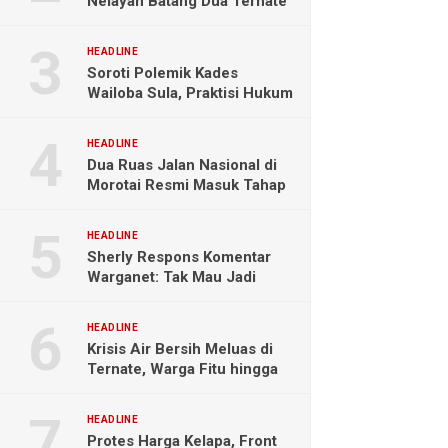
Nelayan Batang Dua Ternate
Selamat Setelah Hanyut
Hampir Sebulan
HEADLINE
Soroti Polemik Kades
Wailoba Sula, Praktisi Hukum
Ingatkan Bahaya Intervensi
Politik
HEADLINE
Dua Ruas Jalan Nasional di
Morotai Resmi Masuk Tahap
Pengerjaan
HEADLINE
Sherly Respons Komentar
Warganet: Tak Mau Jadi
Orang Lain, Fokus Buktikan
Hasil Kerja
HEADLINE
Krisis Air Bersih Meluas di
Ternate, Warga Fitu hingga
Maliaro Mengeluh
HEADLINE
Protes Harga Kelapa, Front