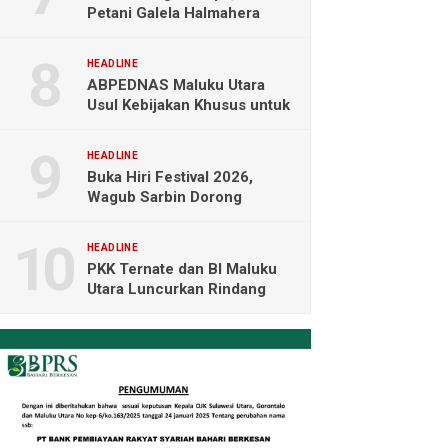
Petani Galela Halmahera
Utara Blokade Akses PT
NICO
HEADLINE
ABPEDNAS Maluku Utara
Usul Kebijakan Khusus untuk
Koperasi Desa di Wilayah
Kepulauan
HEADLINE
Buka Hiri Festival 2026,
Wagub Sarbin Dorong
Pariwisata Berbasis Alam dan
Digital
HEADLINE
PKK Ternate dan BI Maluku
Utara Luncurkan Rindang
Berseri Perkuat Ketahanan
Pangan