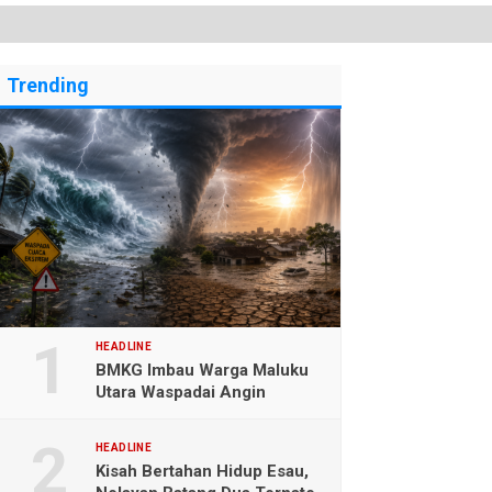
Trending
HEADLINE
BMKG Imbau Warga Maluku
Utara Waspadai Angin
Kencang dan Gelombang
Tinggi
HEADLINE
Kisah Bertahan Hidup Esau,