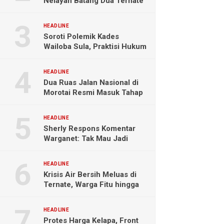
Nelayan Batang Dua Ternate
Selamat Setelah Hanyut
Hampir Sebulan
HEADLINE
Soroti Polemik Kades
Wailoba Sula, Praktisi Hukum
Ingatkan Bahaya Intervensi
Politik
HEADLINE
Dua Ruas Jalan Nasional di
Morotai Resmi Masuk Tahap
Pengerjaan
HEADLINE
Sherly Respons Komentar
Warganet: Tak Mau Jadi
Orang Lain, Fokus Buktikan
Hasil Kerja
HEADLINE
Krisis Air Bersih Meluas di
Ternate, Warga Fitu hingga
Maliaro Mengeluh
HEADLINE
Protes Harga Kelapa, Front