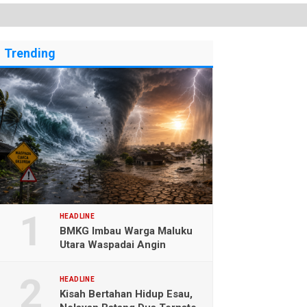
Trending
HEADLINE
BMKG Imbau Warga Maluku
Utara Waspadai Angin
Kencang dan Gelombang
Tinggi
HEADLINE
Kisah Bertahan Hidup Esau,