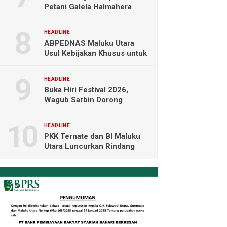
Petani Galela Halmahera
Utara Blokade Akses PT
NICO
HEADLINE
ABPEDNAS Maluku Utara
Usul Kebijakan Khusus untuk
Koperasi Desa di Wilayah
Kepulauan
HEADLINE
Buka Hiri Festival 2026,
Wagub Sarbin Dorong
Pariwisata Berbasis Alam dan
Digital
HEADLINE
PKK Ternate dan BI Maluku
Utara Luncurkan Rindang
Berseri Perkuat Ketahanan
Pangan