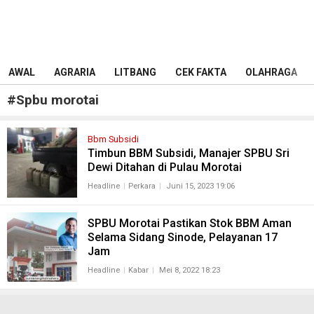
AWAL
AGRARIA
LITBANG
CEK FAKTA
OLAHRAGA
#
Spbu morotai
Bbm Subsidi
Timbun BBM Subsidi, Manajer SPBU Sri
Dewi Ditahan di Pulau Morotai
Headline
Perkara
Juni 15, 2023 19:06
SPBU Morotai Pastikan Stok BBM Aman
Selama Sidang Sinode, Pelayanan 17
Jam
Headline
Kabar
Mei 8, 2022 18:23