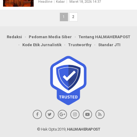
Headline
Kabar
Maret 18, 2026 14:37
1
2
Redaksi
Pedoman Media Siber
Tentang HALMAHERAPOST
Kode Etik Jurnalistik
Trustworthy
Standar JTI
© Hak Cipta 2019,
HALMAHERAPOST