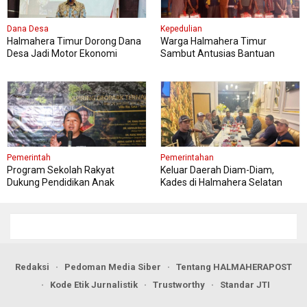
Dana Desa
Kepedulian
Halmahera Timur Dorong Dana
Warga Halmahera Timur
Desa Jadi Motor Ekonomi
Sambut Antusias Bantuan
Produktif
Paket Sembako PT WKM
Pemerintah
Pemerintahan
Program Sekolah Rakyat
Keluar Daerah Diam-Diam,
Dukung Pendidikan Anak
Kades di Halmahera Selatan
Kurang Mampu di Ternate
Dituding Langgar Aturan Dinas
Redaksi
Pedoman Media Siber
Tentang HALMAHERAPOST
Kode Etik Jurnalistik
Trustworthy
Standar JTI