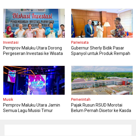
di Halmahera
Investasi
Pariwisata
Pemprov Maluku Utara Dorong
Gubernur Sherly Bidik Pasar
Pergeseran Investasi ke Wisata
Spanyol untuk Produk Rempah
Bahari Berbasis Konservasi
dan Pariwisata
Musik
Pemerintah
Pemprov Maluku Utara Jamin
Pajak Rusun RSUD Morotai
Semua Lagu Musisi Timur
Belum Pernah Disetor ke Kasda
Aman dan Cuan!