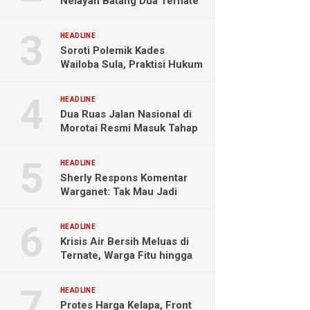
Nelayan Batang Dua Ternate
Selamat Setelah Hanyut
Hampir Sebulan
HEADLINE
Soroti Polemik Kades
Wailoba Sula, Praktisi Hukum
Ingatkan Bahaya Intervensi
Politik
HEADLINE
Dua Ruas Jalan Nasional di
Morotai Resmi Masuk Tahap
Pengerjaan
HEADLINE
Sherly Respons Komentar
Warganet: Tak Mau Jadi
Orang Lain, Fokus Buktikan
Hasil Kerja
HEADLINE
Krisis Air Bersih Meluas di
Ternate, Warga Fitu hingga
Maliaro Mengeluh
HEADLINE
Protes Harga Kelapa, Front