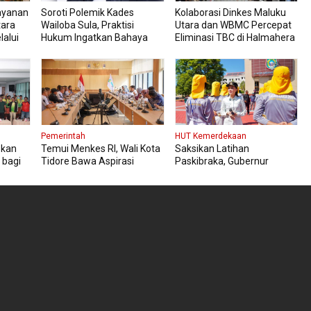
ayanan
Soroti Polemik Kades
Kolaborasi Dinkes Maluku
tara
Wailoba Sula, Praktisi
Utara dan WBMC Percepat
lalui
Hukum Ingatkan Bahaya
Eliminasi TBC di Halmahera
Intervensi Politik
Tengah
Pemerintah
HUT Kemerdekaan
pkan
Temui Menkes RI, Wali Kota
Saksikan Latihan
 bagi
Tidore Bawa Aspirasi
Paskibraka, Gubernur
Penguatan Layanan
Sherly Pesan Tetap Fokus
Kesehatan
dan Jaga Kesehatan