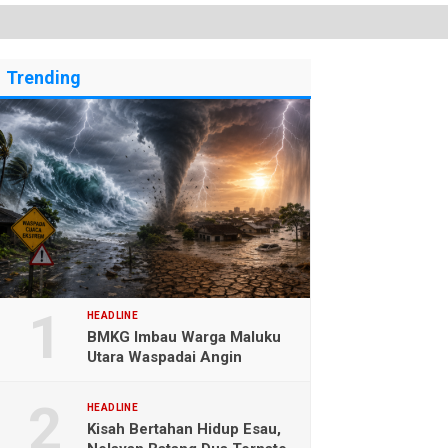
Trending
HEADLINE
BMKG Imbau Warga Maluku
Utara Waspadai Angin
Kencang dan Gelombang
Tinggi
HEADLINE
Kisah Bertahan Hidup Esau,