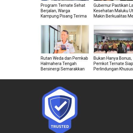
Program Ternate Sehat
Gubernur Pastikan L
Berjalan, Warga
Kesehatan Maluku U
Kampung Pisang Terima
Makin Berkualitas Me
Bantuan Kursi Roda
RSU dan RSJ Sofifi
Rutan Weda dan Pemkab
Bukan Hanya Bonus,
Halmahera Tengah
Pemkot Ternate Sia
Bersinergi Semarakkan
Perlindungan Khusus
HUT RI ke-81
Atlet Berprestasi