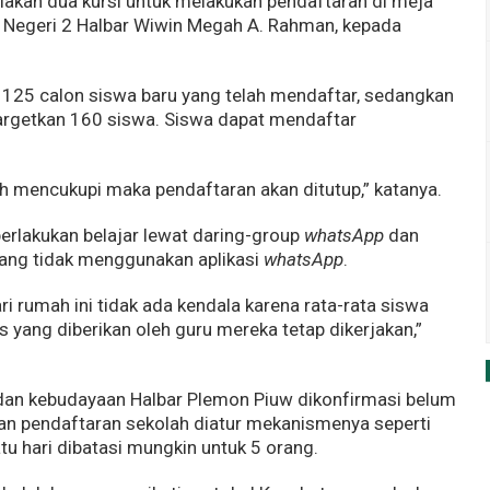
iakan dua kursi untuk melakukan pendaftaran di meja
MP Negeri 2 Halbar Wiwin Megah A. Rahman, kepada
 125 calon siswa baru yang telah mendaftar, sedangkan
targetkan 160 siswa. Siswa dapat mendaftar
ah mencukupi maka pendaftaran akan ditutup,” katanya.
berlakukan belajar lewat daring-group
whatsApp
dan
ang tidak menggunakan aplikasi
whatsApp
.
i rumah ini tidak ada kendala karena rata-rata siswa
 yang diberikan oleh guru mereka tetap dikerjakan,”
 dan kebudayaan Halbar Plemon Piuw dikonfirmasi belum
an pendaftaran sekolah diatur mekanismenya seperti
u hari dibatasi mungkin untuk 5 orang.