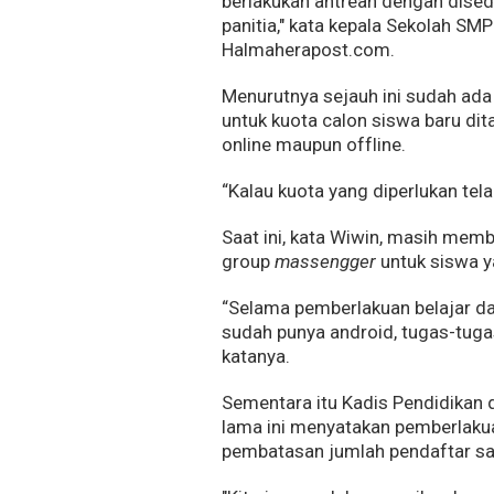
berlakukan antrean dengan dised
panitia," kata kepala Sekolah S
Halmaherapost.com.
Menurutnya sejauh ini sudah ada
untuk kuota calon siswa baru di
online maupun offline.
“Kalau kuota yang diperlukan tel
Saat ini, kata Wiwin, masih mem
group
massengger
untuk siswa y
“Selama pemberlakuan belajar dar
sudah punya android, tugas-tugas
katanya.
Sementara itu Kadis Pendidikan
lama ini menyatakan pemberlaku
pembatasan jumlah pendaftar sat