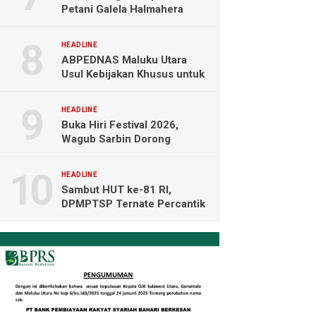
Petani Galela Halmahera
Utara Blokade Akses PT
NICO
HEADLINE
ABPEDNAS Maluku Utara
Usul Kebijakan Khusus untuk
Koperasi Desa di Wilayah
Kepulauan
HEADLINE
Buka Hiri Festival 2026,
Wagub Sarbin Dorong
Pariwisata Berbasis Alam dan
Digital
HEADLINE
Sambut HUT ke-81 RI,
DPMPTSP Ternate Percantik
Kantor dengan Nuansa
Merah Putih