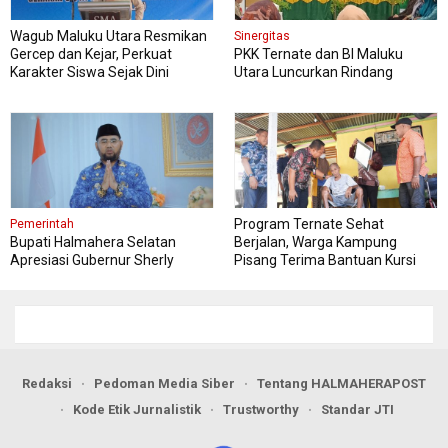
Wagub Maluku Utara Resmikan
Sinergitas
Gercep dan Kejar, Perkuat
PKK Ternate dan BI Maluku
Karakter Siswa Sejak Dini
Utara Luncurkan Rindang
Berseri Perkuat Ketahanan
Pangan
Program Ternate Sehat
Pemerintah
Bupati Halmahera Selatan
Berjalan, Warga Kampung
Apresiasi Gubernur Sherly
Pisang Terima Bantuan Kursi
Dorong Transformasi Digital
Roda
Pengadaan Barang dan Jasa
Redaksi
Pedoman Media Siber
Tentang HALMAHERAPOST
Kode Etik Jurnalistik
Trustworthy
Standar JTI