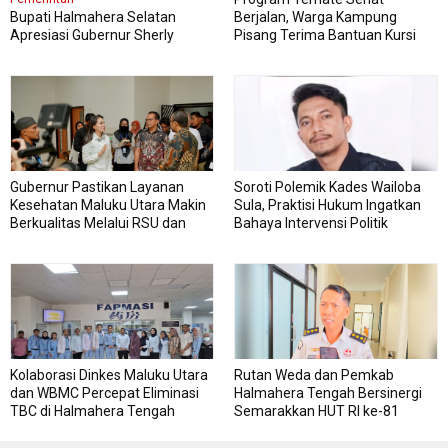
Bupati Halmahera Selatan
Berjalan, Warga Kampung
Apresiasi Gubernur Sherly
Pisang Terima Bantuan Kursi
Dorong Transformasi Digital
Roda
Pengadaan Barang dan Jasa
Gubernur Pastikan Layanan
Soroti Polemik Kades Wailoba
Kesehatan Maluku Utara Makin
Sula, Praktisi Hukum Ingatkan
Berkualitas Melalui RSU dan
Bahaya Intervensi Politik
RSJ Sofifi
Kolaborasi Dinkes Maluku Utara
Rutan Weda dan Pemkab
dan WBMC Percepat Eliminasi
Halmahera Tengah Bersinergi
TBC di Halmahera Tengah
Semarakkan HUT RI ke-81