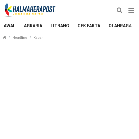
AWAL
AGRARIA
LITBANG
CEK FAKTA
OLAHRAGA
Pilwako Ternate: YAMIN-ADA Lakukan Ritual Kololi 
Headline
Kabar