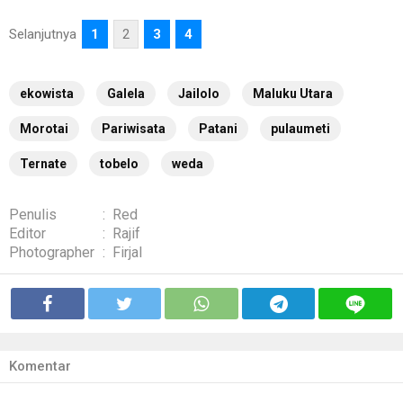
Selanjutnya
1
2
3
4
ekowista
Galela
Jailolo
Maluku Utara
Morotai
Pariwisata
Patani
pulaumeti
Ternate
tobelo
weda
Penulis
:
Red
Editor
:
Rajif
Photographer
:
Firjal
Komentar