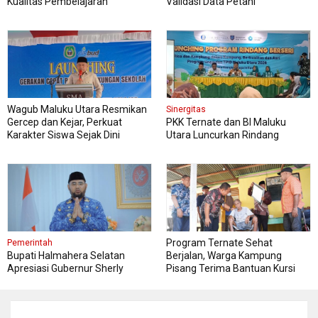
Kualitas Pembelajaran
Validasi Data Petani
Wagub Maluku Utara Resmikan
Sinergitas
Gercep dan Kejar, Perkuat
PKK Ternate dan BI Maluku
Karakter Siswa Sejak Dini
Utara Luncurkan Rindang
Berseri Perkuat Ketahanan
Pangan
Program Ternate Sehat
Pemerintah
Bupati Halmahera Selatan
Berjalan, Warga Kampung
Apresiasi Gubernur Sherly
Pisang Terima Bantuan Kursi
Dorong Transformasi Digital
Roda
Pengadaan Barang dan Jasa