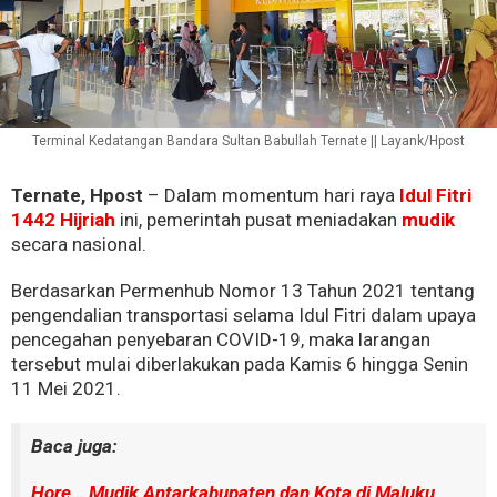
Terminal Kedatangan Bandara Sultan Babullah Ternate || Layank/Hpost
Ternate, Hpost
– Dalam momentum hari raya
Idul Fitri
1442 Hijriah
ini, pemerintah pusat meniadakan
mudik
secara nasional.
Berdasarkan Permenhub Nomor 13 Tahun 2021 tentang
pengendalian transportasi selama Idul Fitri dalam upaya
pencegahan penyebaran COVID-19, maka larangan
tersebut mulai diberlakukan pada Kamis 6 hingga Senin
11 Mei 2021.
Baca juga:
Hore… Mudik Antarkabupaten dan Kota di Maluku