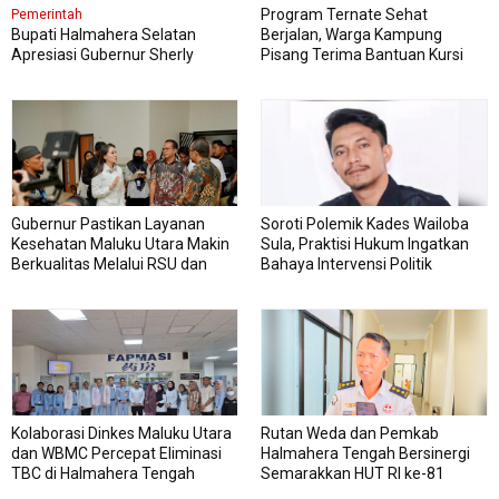
Program Ternate Sehat
Pemerintah
Bupati Halmahera Selatan
Berjalan, Warga Kampung
Apresiasi Gubernur Sherly
Pisang Terima Bantuan Kursi
Dorong Transformasi Digital
Roda
Pengadaan Barang dan Jasa
Gubernur Pastikan Layanan
Soroti Polemik Kades Wailoba
Kesehatan Maluku Utara Makin
Sula, Praktisi Hukum Ingatkan
Berkualitas Melalui RSU dan
Bahaya Intervensi Politik
RSJ Sofifi
Kolaborasi Dinkes Maluku Utara
Rutan Weda dan Pemkab
dan WBMC Percepat Eliminasi
Halmahera Tengah Bersinergi
TBC di Halmahera Tengah
Semarakkan HUT RI ke-81