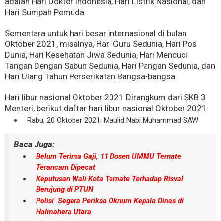
adalah Hari Dokter Indonesia, Hari Listrik Nasional, dan
Hari Sumpah Pemuda.
Sementara untuk hari besar internasional di bulan
Oktober 2021, misalnya, Hari Guru Sedunia, Hari Pos
Dunia, Hari Kesehatan Jiwa Sedunia, Hari Mencuci
Tangan Dengan Sabun Sedunia, Hari Pangan Sedunia, dan
Hari Ulang Tahun Perserikatan Bangsa-bangsa.
Hari libur nasional Oktober 2021 Dirangkum dari SKB 3
Menteri, berikut daftar hari libur nasional Oktober 2021:
Rabu, 20 Oktober 2021: Maulid Nabi Muhammad SAW
Baca Juga:
Belum Terima Gaji, 11 Dosen UMMU Ternate
Terancam Dipecat
Keputusan Wali Kota Ternate Terhadap Risval
Berujung di PTUN
Polisi Segera Periksa Oknum Kepala Dinas di
Halmahera Utara