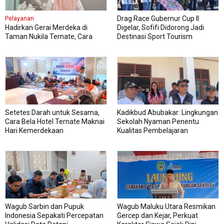
Drag Race Gubernur Cup II
Pelayanan
Hadirkan Gerai Merdeka di
Digelar, Sofifi Didorong Jadi
Taman Nukila Ternate, Cara
Destinasi Sport Tourism
DPMPTSP Permudah Legalitas
Usaha
Setetes Darah untuk Sesama,
Kadikbud Abubakar: Lingkungan
Cara Bela Hotel Ternate Maknai
Sekolah Nyaman Penentu
Hari Kemerdekaan
Kualitas Pembelajaran
Wagub Sarbin dan Pupuk
Wagub Maluku Utara Resmikan
Indonesia Sepakati Percepatan
Gercep dan Kejar, Perkuat