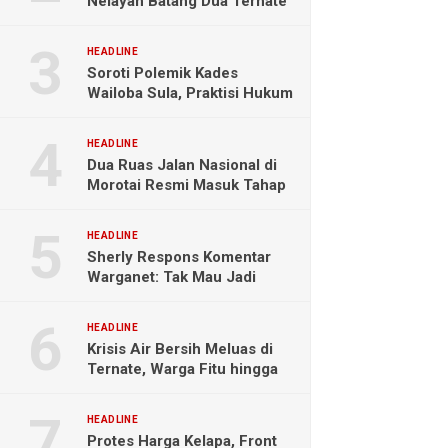
Nelayan Batang Dua Ternate
Selamat Setelah Hanyut
Hampir Sebulan
HEADLINE
Soroti Polemik Kades
Wailoba Sula, Praktisi Hukum
Ingatkan Bahaya Intervensi
Politik
HEADLINE
Dua Ruas Jalan Nasional di
Morotai Resmi Masuk Tahap
Pengerjaan
HEADLINE
Sherly Respons Komentar
Warganet: Tak Mau Jadi
Orang Lain, Fokus Buktikan
Hasil Kerja
HEADLINE
Krisis Air Bersih Meluas di
Ternate, Warga Fitu hingga
Maliaro Mengeluh
HEADLINE
Protes Harga Kelapa, Front