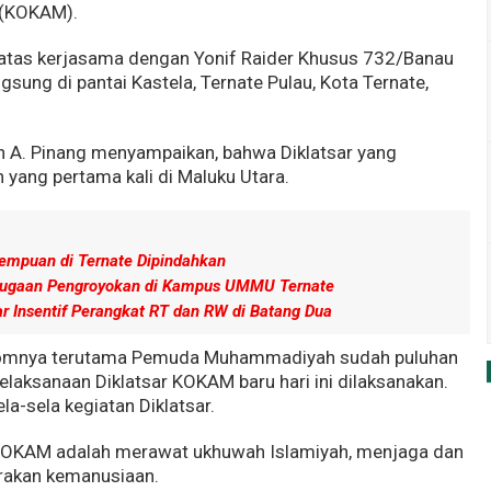
(KOKAM).
a atas kerjasama dengan Yonif Raider Khusus 732/Banau
sung di pantai Kastela, Ternate Pulau, Kota Ternate,
 A. Pinang menyampaikan, bahwa Diklatsar yang
 yang pertama kali di Maluku Utara.
empuan di Ternate Dipindahkan
 Dugaan Pengroyokan di Kampus UMMU Ternate
 Insentif Perangkat RT dan RW di Batang Dua
omnya terutama Pemuda Muhammadiyah sudah puluhan
 pelaksanaan Diklatsar KOKAM baru hari ini dilaksanakan.
ela-sela kegiatan Diklatsar.
i KOKAM adalah merawat ukhuwah Islamiyah, menjaga dan
rakan kemanusiaan.