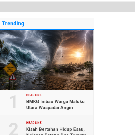
Trending
HEADLINE
BMKG Imbau Warga Maluku
Utara Waspadai Angin
Kencang dan Gelombang
Tinggi
HEADLINE
Kisah Bertahan Hidup Esau,