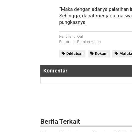
“Maka dengan adanya pelatihan 
Sehingga, dapat menjaga marwa
pungkasnya.
Penulis
:
Qal
Editor
:
Ramlan Harun
Diklatsar
Kokam
Maluku
Komentar
Berita Terkait