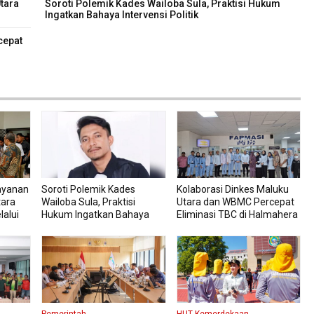
tara
Soroti Polemik Kades Wailoba Sula, Praktisi Hukum
Ingatkan Bahaya Intervensi Politik
cepat
ayanan
Soroti Polemik Kades
Kolaborasi Dinkes Maluku
tara
Wailoba Sula, Praktisi
Utara dan WBMC Percepat
lalui
Hukum Ingatkan Bahaya
Eliminasi TBC di Halmahera
Intervensi Politik
Tengah