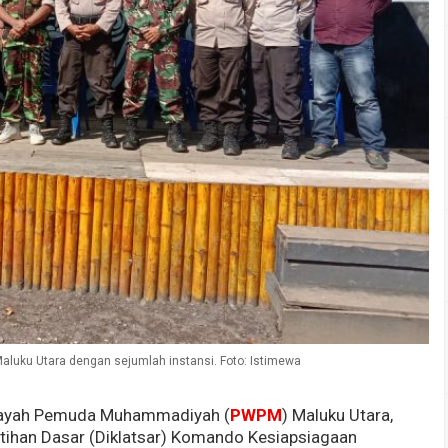
uku Utara dengan sejumlah instansi. Foto: Istimewa
layah Pemuda Muhammadiyah (
PWPM
) Maluku Utara,
tihan Dasar (Diklatsar) Komando Kesiapsiagaan