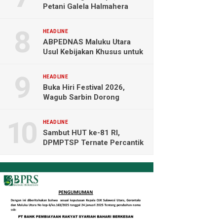
Petani Galela Halmahera
Utara Blokade Akses PT
NICO
HEADLINE
ABPEDNAS Maluku Utara
Usul Kebijakan Khusus untuk
Koperasi Desa di Wilayah
Kepulauan
HEADLINE
Buka Hiri Festival 2026,
Wagub Sarbin Dorong
Pariwisata Berbasis Alam dan
Digital
HEADLINE
Sambut HUT ke-81 RI,
DPMPTSP Ternate Percantik
Kantor dengan Nuansa
Merah Putih