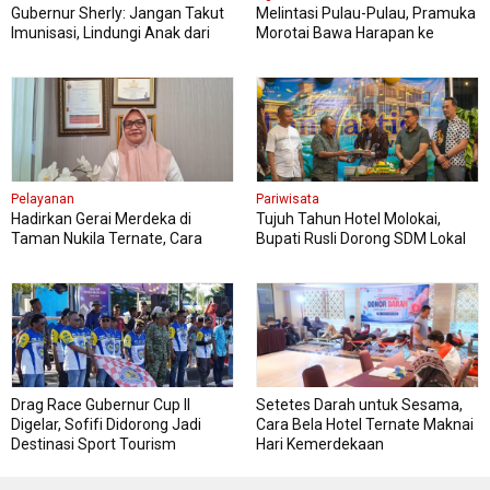
Gubernur Sherly: Jangan Takut
Melintasi Pulau-Pulau, Pramuka
Imunisasi, Lindungi Anak dari
Morotai Bawa Harapan ke
Penyakit Berbahaya
Jambore Nasional
Pelayanan
Pariwisata
Hadirkan Gerai Merdeka di
Tujuh Tahun Hotel Molokai,
Taman Nukila Ternate, Cara
Bupati Rusli Dorong SDM Lokal
DPMPTSP Permudah Legalitas
Perkuat Pariwisata Morotai
Usaha
Drag Race Gubernur Cup II
Setetes Darah untuk Sesama,
Digelar, Sofifi Didorong Jadi
Cara Bela Hotel Ternate Maknai
Destinasi Sport Tourism
Hari Kemerdekaan