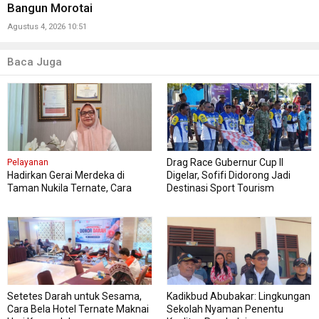
Bangun Morotai
Agustus 4, 2026 10:51
Baca Juga
Drag Race Gubernur Cup II
Pelayanan
Hadirkan Gerai Merdeka di
Digelar, Sofifi Didorong Jadi
Taman Nukila Ternate, Cara
Destinasi Sport Tourism
DPMPTSP Permudah Legalitas
Usaha
Setetes Darah untuk Sesama,
Kadikbud Abubakar: Lingkungan
Cara Bela Hotel Ternate Maknai
Sekolah Nyaman Penentu