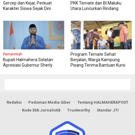
Gercep dan Kejar, Perkuat
PKK Ternate dan BI Maluku
Karakter Siswa Sejak Dini
Utara Luncurkan Rindang
Berseri Perkuat Ketahanan
Pangan
Program Ternate Sehat
Pemerintah
Bupati Halmahera Selatan
Berjalan, Warga Kampung
Apresiasi Gubernur Sherly
Pisang Terima Bantuan Kursi
Dorong Transformasi Digital
Roda
Pengadaan Barang dan Jasa
Redaksi
Pedoman Media Siber
Tentang HALMAHERAPOST
Kode Etik Jurnalistik
Trustworthy
Standar JTI