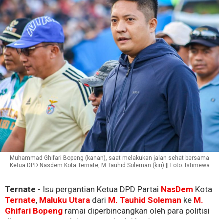
Muhammad Ghifari Bopeng (kanan), saat melakukan jalan sehat bersama
Ketua DPD Nasdem Kota Ternate, M Tauhid Soleman (kiri) || Foto: Istimewa
Ternate
- Isu pergantian Ketua DPD Partai
NasDem
Kota
Ternate
,
Maluku Utara
dari
M. Tauhid Soleman
ke
M.
Ghifari Bopeng
ramai diperbincangkan oleh para politisi