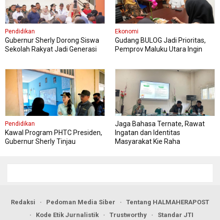
Pendidikan
Ekonomi
Gubernur Sherly Dorong Siswa
Gudang BULOG Jadi Prioritas,
Sekolah Rakyat Jadi Generasi
Pemprov Maluku Utara Ingin
Tangguh dan Berdaya Saing
Harga Pangan Tetap Stabil
Jaga Bahasa Ternate, Rawat
Pendidikan
Kawal Program PHTC Presiden,
Ingatan dan Identitas
Gubernur Sherly Tinjau
Masyarakat Kie Raha
Revitalisasi SMAN 5 Tidore
Redaksi
Pedoman Media Siber
Tentang HALMAHERAPOST
Kode Etik Jurnalistik
Trustworthy
Standar JTI