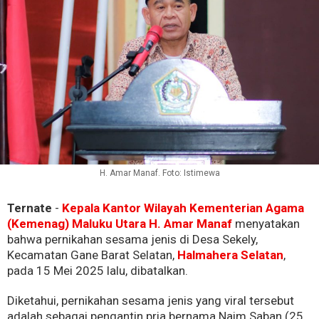
H. Amar Manaf. Foto: Istimewa
Ternate
-
Kepala Kantor Wilayah Kementerian Agama
(Kemenag) Maluku Utara H. Amar Manaf
menyatakan
bahwa pernikahan sesama jenis di Desa Sekely,
Kecamatan Gane Barat Selatan,
Halmahera Selatan
,
pada 15 Mei 2025 lalu, dibatalkan.
Diketahui, pernikahan sesama jenis yang viral tersebut
adalah sebagai pengantin pria bernama Naim Saban (25