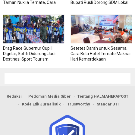
Taman Nukila Ternate, Cara
Bupati Rusli Dorong SDM Lokal
DPMPTSP Permudah Legalitas
Perkuat Pariwisata Morotai
Usaha
Drag Race Gubernur Cup II
Setetes Darah untuk Sesama,
Digelar, Sofifi Didorong Jadi
Cara Bela Hotel Ternate Maknai
Destinasi Sport Tourism
Hari Kemerdekaan
Redaksi
Pedoman Media Siber
Tentang HALMAHERAPOST
Kode Etik Jurnalistik
Trustworthy
Standar JTI