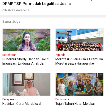
DPMPTSP Permudah Legalitas Usaha
Agustus 9, 2026 12:19
Baca Juga
Kesehatan
Agenda
Gubernur Sherly: Jangan Takut
Melintasi Pulau-Pulau, Pramuka
Imunisasi, Lindungi Anak dari
Morotai Bawa Harapan ke
Penyakit Berbahaya
Jambore Nasional
Pelayanan
Pariwisata
Hadirkan Gerai Merdeka di
Tujuh Tahun Hotel Molokai,