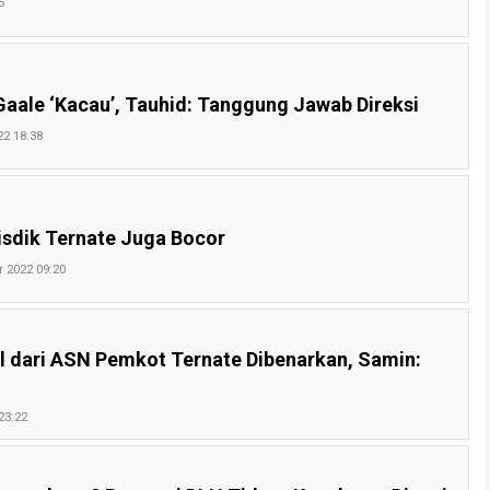
5
Gaale ‘Kacau’, Tauhid: Tanggung Jawab Direksi
22 18:38
isdik Ternate Juga Bocor
 2022 09:20
al dari ASN Pemkot Ternate Dibenarkan, Samin:
23:22