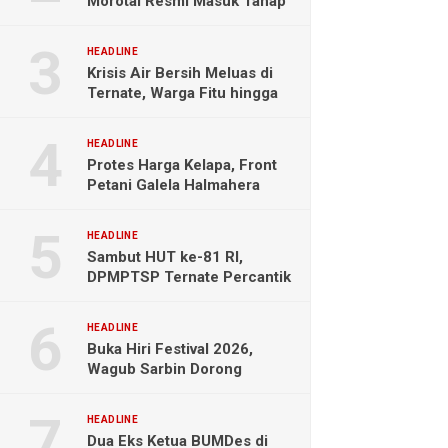
Morotai Resmi Masuk Tahap
Pengerjaan
HEADLINE
Krisis Air Bersih Meluas di
Ternate, Warga Fitu hingga
Maliaro Mengeluh
HEADLINE
Protes Harga Kelapa, Front
Petani Galela Halmahera
Utara Blokade Akses PT
NICO
HEADLINE
Sambut HUT ke-81 RI,
DPMPTSP Ternate Percantik
Kantor dengan Nuansa
Merah Putih
HEADLINE
Buka Hiri Festival 2026,
Wagub Sarbin Dorong
Pariwisata Berbasis Alam dan
Digital
HEADLINE
Dua Eks Ketua BUMDes di