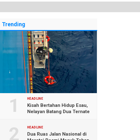
Trending
HEADLINE
Kisah Bertahan Hidup Esau,
Nelayan Batang Dua Ternate
Selamat Setelah Hanyut
Hampir Sebulan
HEADLINE
Dua Ruas Jalan Nasional di