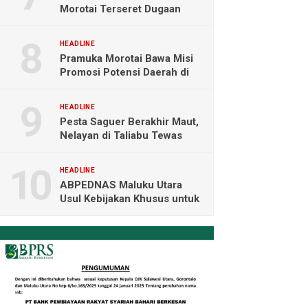
Morotai Terseret Dugaan
Korupsi, Audit Resmi Masuk
Polisi
HEADLINE
Pramuka Morotai Bawa Misi
Promosi Potensi Daerah di
Jambore Nasional XII
Cibubur
HEADLINE
Pesta Saguer Berakhir Maut,
Nelayan di Taliabu Tewas
Ditusuk Rekannya
HEADLINE
ABPEDNAS Maluku Utara
Usul Kebijakan Khusus untuk
Koperasi Desa di Wilayah
Kepulauan