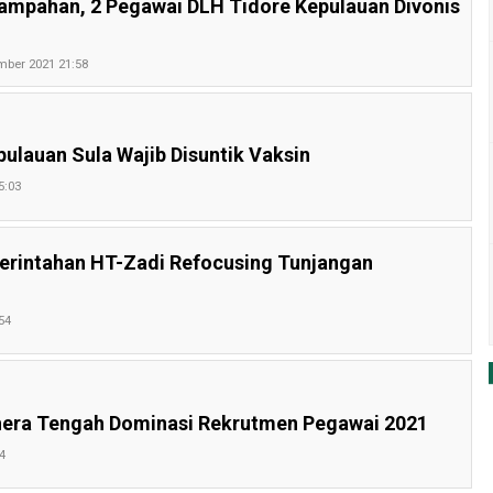
ampahan, 2 Pegawai DLH Tidore Kepulauan Divonis
mber 2021 21:58
ulauan Sula Wajib Disuntik Vaksin
5:03
merintahan HT-Zadi Refocusing Tunjangan
54
hera Tengah Dominasi Rekrutmen Pegawai 2021
4