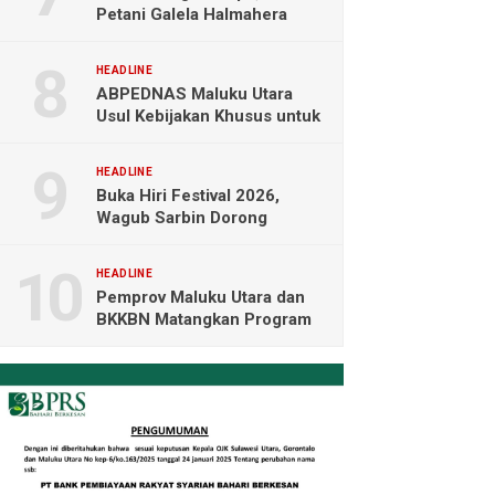
Petani Galela Halmahera
Utara Blokade Akses PT
NICO
HEADLINE
ABPEDNAS Maluku Utara
Usul Kebijakan Khusus untuk
Koperasi Desa di Wilayah
Kepulauan
HEADLINE
Buka Hiri Festival 2026,
Wagub Sarbin Dorong
Pariwisata Berbasis Alam dan
Digital
HEADLINE
Pemprov Maluku Utara dan
BKKBN Matangkan Program
Tamasya, Sofifi Jadi Prioritas