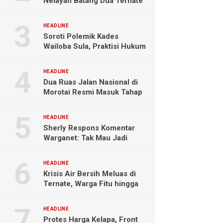
Nelayan Batang Dua Ternate
Selamat Setelah Hanyut
Hampir Sebulan
HEADLINE
Soroti Polemik Kades
Wailoba Sula, Praktisi Hukum
Ingatkan Bahaya Intervensi
Politik
HEADLINE
Dua Ruas Jalan Nasional di
Morotai Resmi Masuk Tahap
Pengerjaan
HEADLINE
Sherly Respons Komentar
Warganet: Tak Mau Jadi
Orang Lain, Fokus Buktikan
Hasil Kerja
HEADLINE
Krisis Air Bersih Meluas di
Ternate, Warga Fitu hingga
Maliaro Mengeluh
HEADLINE
Protes Harga Kelapa, Front