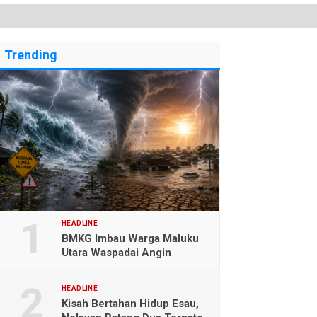
Trending
HEADLINE
BMKG Imbau Warga Maluku
Utara Waspadai Angin
Kencang dan Gelombang
Tinggi
HEADLINE
Kisah Bertahan Hidup Esau,