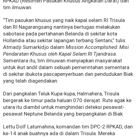
RPKAD (Resimen Pasukan Khusus Angkatan Darat) dan
tim ilmuwan.
“Tim pasukan khusus yang naik kapal selam RI Trisula
dan RI Nagarangsang nantinya bertugas melakukan
sabotase pada pertahanan Belanda di sekitar kota
Hollandia atau sekitar lapangan terbang Sentani,” tulis
Atmadji Sumarkidjo dalam
Mission Accomplished: Misi
Pendaratan Khusus oleh Kapal Selam RI Tjandrasa
.
Sementara itu, tim ilmuwan menyiapkan masyarakat
untuk ikut andil dalam sebuah pemerintahan sementara
di sekitar ibukota pascapenyerbuan dan pendudukan Biak
yang telah diagendakan.
Dari pangkalan Teluk Kupa-kupa, Halmahera, Trisula
bergerak ke timur pada haluan 070 derajat. Rute agak ke
utara itu diambil untuk menghindari deteksi pesawat-
pesawat Neptune Belanda yang berpangkalan di Biak.
Lettu Dolf Latumahina, komandan tim DPC-2 RPKAD, dan
ke-14 anak buahnya ada di dalam Trisula. Mereka