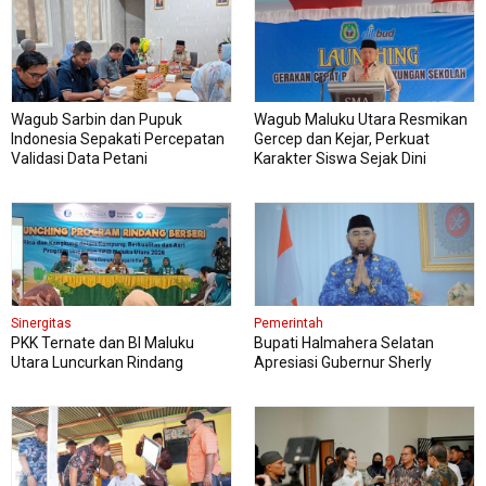
Wagub Sarbin dan Pupuk
Wagub Maluku Utara Resmikan
Indonesia Sepakati Percepatan
Gercep dan Kejar, Perkuat
Validasi Data Petani
Karakter Siswa Sejak Dini
Sinergitas
Pemerintah
PKK Ternate dan BI Maluku
Bupati Halmahera Selatan
Utara Luncurkan Rindang
Apresiasi Gubernur Sherly
Berseri Perkuat Ketahanan
Dorong Transformasi Digital
Pangan
Pengadaan Barang dan Jasa