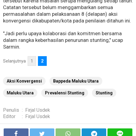
tersebut karena masalah serupa mengulang setiap tahun.
Catatan tersebut belum menggambarkan semua
permasalahan dalam pelaksanaan 8 (delapan) aksi
konvergensi dikabupaten/kota pada penilaian ditahun ini.
"Jadi perlu upaya kolaborasi dan komitmen bersama
dalam rangka keberhasilan penurunan stunting," ucap
Sarmin.
Selanjutnya
1
2
Aksi Konvergensi
Bappeda Maluku Utara
Maluku Utara
Prevalensi Stunting
Stunting
Penulis
:
Firjal Usdek
Editor
:
Firjal Usdek