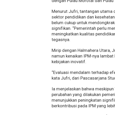
dengan Pulau Morotai dan Pulau 
Menurut Jufri, tantangan utama 
sektor pendidikan dan kesehatan.
belum cukup untuk mendongkrak 
signifikan. “Pemerintah perlu me
meningkatkan kualitas pendidika
tegasnya.
Mirip dengan Halmahera Utara, Ju
namun kenaikan IPM-nya lambat k
kebijakan inovatif.
“Evaluasi mendalam terhadap efe
kata Jufri, dari Pascasarjana St
Ia menjelaskan bahwa meskipun Te
perubahan yang dilakukan pemeri
menunjukkan peningkatan signifi
berkontribusi pada IPM yang lebih