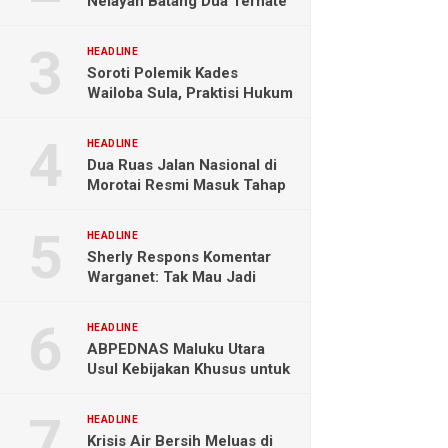
Nelayan Batang Dua Ternate
Selamat Setelah Hanyut
Hampir Sebulan
HEADLINE
Soroti Polemik Kades
Wailoba Sula, Praktisi Hukum
Ingatkan Bahaya Intervensi
Politik
HEADLINE
Dua Ruas Jalan Nasional di
Morotai Resmi Masuk Tahap
Pengerjaan
HEADLINE
Sherly Respons Komentar
Warganet: Tak Mau Jadi
Orang Lain, Fokus Buktikan
Hasil Kerja
HEADLINE
ABPEDNAS Maluku Utara
Usul Kebijakan Khusus untuk
Koperasi Desa di Wilayah
Kepulauan
HEADLINE
Krisis Air Bersih Meluas di