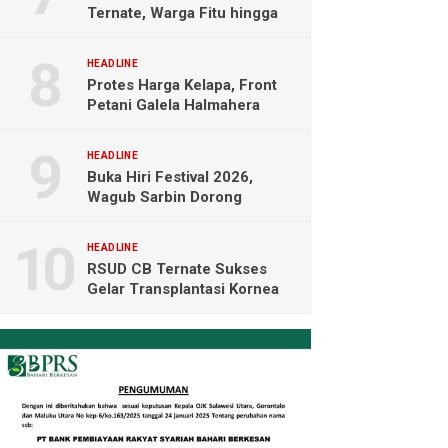
Ternate, Warga Fitu hingga
Maliaro Mengeluh
HEADLINE
Protes Harga Kelapa, Front
Petani Galela Halmahera
Utara Blokade Akses PT
NICO
HEADLINE
Buka Hiri Festival 2026,
Wagub Sarbin Dorong
Pariwisata Berbasis Alam dan
Digital
HEADLINE
RSUD CB Ternate Sukses
Gelar Transplantasi Kornea
Perdana di Indonesia Timur