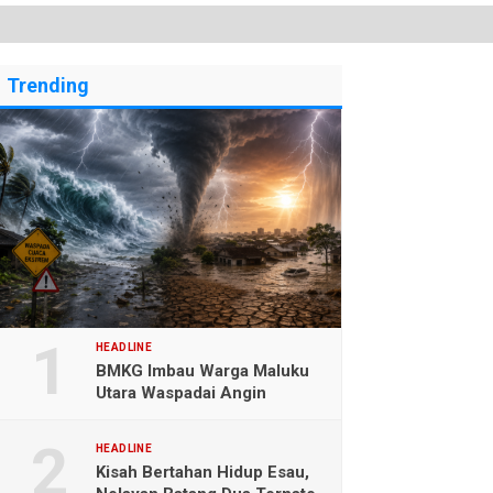
Trending
HEADLINE
BMKG Imbau Warga Maluku
Utara Waspadai Angin
Kencang dan Gelombang
Tinggi
HEADLINE
Kisah Bertahan Hidup Esau,