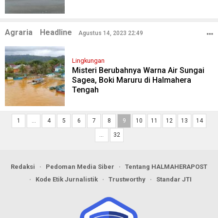
Agraria
Headline
Agustus 14, 2023 22:49
Lingkungan
Misteri Berubahnya Warna Air Sungai
Sagea, Boki Maruru di Halmahera
Tengah
1
…
4
5
6
7
8
9
10
11
12
13
14
…
32
Redaksi
Pedoman Media Siber
Tentang HALMAHERAPOST
Kode Etik Jurnalistik
Trustworthy
Standar JTI