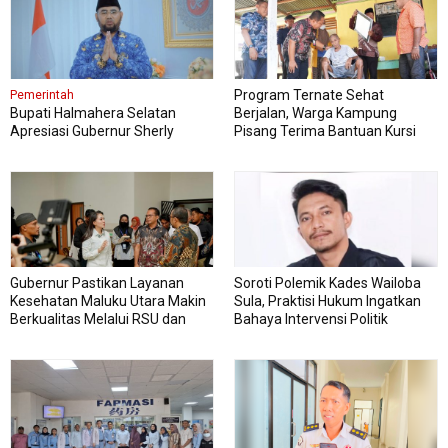
Program Ternate Sehat
Pemerintah
Bupati Halmahera Selatan
Berjalan, Warga Kampung
Apresiasi Gubernur Sherly
Pisang Terima Bantuan Kursi
Dorong Transformasi Digital
Roda
Pengadaan Barang dan Jasa
Gubernur Pastikan Layanan
Soroti Polemik Kades Wailoba
Kesehatan Maluku Utara Makin
Sula, Praktisi Hukum Ingatkan
Berkualitas Melalui RSU dan
Bahaya Intervensi Politik
RSJ Sofifi