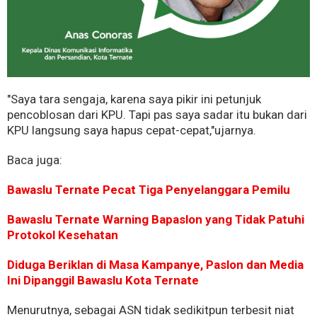
"Saya tara sengaja, karena saya pikir ini petunjuk
pencoblosan dari KPU. Tapi pas saya sadar itu bukan dari
KPU langsung saya hapus cepat-cepat,"ujarnya.
Baca juga:
Bawaslu Ternate Pecat Tiga Penyelanggara Pemilu
Bawaslu Ternate Warning Bapaslon yang Tidak Patuhi
Protokol Kesehatan
Diduga Beriklan di Masa Kampanye, Paslon dan Media
Ini Dipanggil Bawaslu Kota Ternate
Menurutnya, sebagai ASN tidak sedikitpun terbesit niat